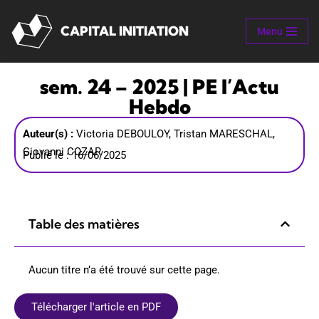
CAPITAL INITIATION
Menu
Aller
au
contenu
sem. 24 – 2025 | PE l’Actu
Hebdo
Auteur(s) :
Victoria DEBOULOY, Tristan MARESCHAL,
Giovanni COZAR
Publié le : 16/06/2025
Table des matières
Aucun titre n’a été trouvé sur cette page.
Télécharger l'article en PDF