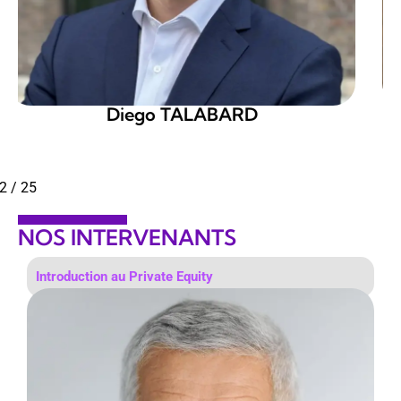
Erwann CHALABI
2
/
25
NOS INTERVENANTS
Due diligence financière (TS)