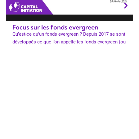
Focus sur les fonds evergreen
Qu’est-ce qu’un fonds evergreen ? Depuis 2017 se sont
développés ce que l’on appelle les fonds evergreen (ou
« perpétuels […]
Auteur(s) :
28/02/2024
Tanguy MANENT, Julien LEGRAS, Corentin
SENE
1
/
3
Politique de confidentialité
Mentions Légales