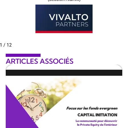
Analyste
1
/
12
ARTICLES ASSOCIÉS