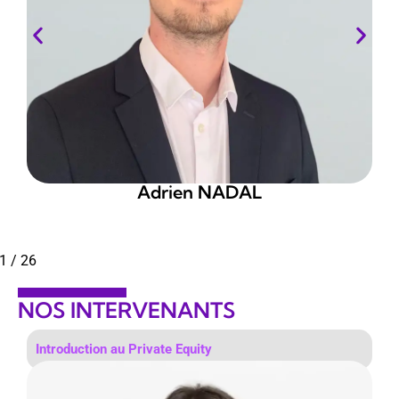
Anais TRIDEAU
2
/
26
NOS INTERVENANTS
Analyse et décision d’investissement