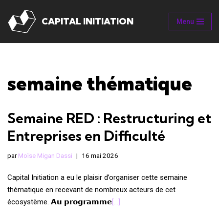
CAPITAL INITIATION
Menu
Aller
au
contenu
semaine thématique
Semaine RED : Restructuring et
Entreprises en Difficulté
par
Moïse Migan Dassi
16 mai 2026
Capital Initiation a eu le plaisir d’organiser cette semaine
thématique en recevant de nombreux acteurs de cet
écosystème. 𝗔𝘂 𝗽𝗿𝗼𝗴𝗿𝗮𝗺𝗺𝗲
[…]