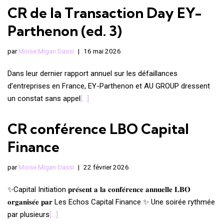
CR de la Transaction Day EY-
Parthenon (ed. 3)
par
Moïse Migan Dassi
16 mai 2026
Dans leur dernier rapport annuel sur les défaillances
d’entreprises en France, EY-Parthenon et AU GROUP dressent
un constat sans appel
[…]
CR conférence LBO Capital
Finance
par
Moïse Migan Dassi
22 février 2026
✨Capital Initiation 𝐩𝐫𝐞́𝐬𝐞𝐧𝐭 𝐚 𝐥𝐚 𝐜𝐨𝐧𝐟𝐞́𝐫𝐞𝐧𝐜𝐞 𝐚𝐧𝐧𝐮𝐞𝐥𝐥𝐞 𝐋𝐁𝐎
𝐨𝐫𝐠𝐚𝐧𝐢𝐬𝐞́𝐞 𝐩𝐚𝐫 Les Echos Capital Finance ✨ Une soirée rythmée
par plusieurs
[…]