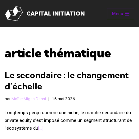
CAPITAL INITIATION
Menu
Aller
au
contenu
article thématique
Le secondaire : le changement
d’échelle
par
Moïse Migan Dassi
16 mai 2026
Longtemps perçu comme une niche, le marché secondaire du
private equity s’est imposé comme un segment structurant de
l’écosystème du
[…]