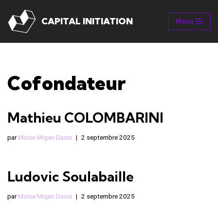
CAPITAL INITIATION
Menu
Aller
au
contenu
Cofondateur
Mathieu COLOMBARINI
par
Moïse Migan Dassi
2 septembre 2025
Ludovic Soulabaille
par
Moïse Migan Dassi
2 septembre 2025