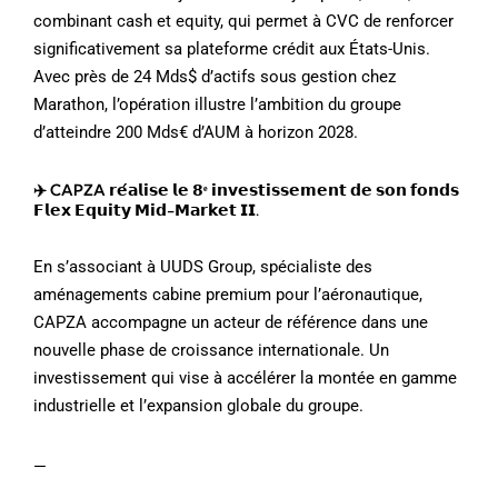
combinant cash et equity, qui permet à CVC de renforcer
significativement sa plateforme crédit aux États-Unis.
Avec près de 24 Mds$ d’actifs sous gestion chez
Marathon, l’opération illustre l’ambition du groupe
d’atteindre 200 Mds€ d’AUM à horizon 2028.
✈️ CAPZA 𝗿𝗲́𝗮𝗹𝗶𝘀𝗲 𝗹𝗲 𝟴ᵉ 𝗶𝗻𝘃𝗲𝘀𝘁𝗶𝘀𝘀𝗲𝗺𝗲𝗻𝘁 𝗱𝗲 𝘀𝗼𝗻 𝗳𝗼𝗻𝗱𝘀
𝗙𝗹𝗲𝘅 𝗘𝗾𝘂𝗶𝘁𝘆 𝗠𝗶𝗱-𝗠𝗮𝗿𝗸𝗲𝘁 𝗜𝗜.
En s’associant à UUDS Group, spécialiste des
aménagements cabine premium pour l’aéronautique,
CAPZA accompagne un acteur de référence dans une
nouvelle phase de croissance internationale. Un
investissement qui vise à accélérer la montée en gamme
industrielle et l’expansion globale du groupe.
—