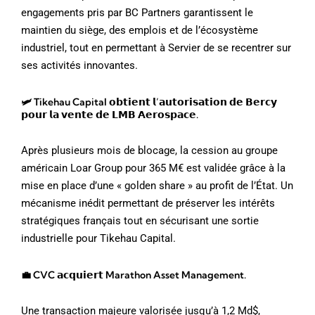
engagements pris par BC Partners garantissent le
maintien du siège, des emplois et de l’écosystème
industriel, tout en permettant à Servier de se recentrer sur
ses activités innovantes.
🛩️ Tikehau Capital 𝗼𝗯𝘁𝗶𝗲𝗻𝘁 𝗹’𝗮𝘂𝘁𝗼𝗿𝗶𝘀𝗮𝘁𝗶𝗼𝗻 𝗱𝗲 𝗕𝗲𝗿𝗰𝘆
𝗽𝗼𝘂𝗿 𝗹𝗮 𝘃𝗲𝗻𝘁𝗲 𝗱𝗲 𝗟𝗠𝗕 𝗔𝗲𝗿𝗼𝘀𝗽𝗮𝗰𝗲.
Après plusieurs mois de blocage, la cession au groupe
américain Loar Group pour 365 M€ est validée grâce à la
mise en place d’une « golden share » au profit de l’État. Un
mécanisme inédit permettant de préserver les intérêts
stratégiques français tout en sécurisant une sortie
industrielle pour Tikehau Capital.
💼 CVC 𝗮𝗰𝗾𝘂𝗶𝗲𝗿𝘁 Marathon Asset Management.
Une transaction majeure valorisée jusqu’à 1,2 Md$,