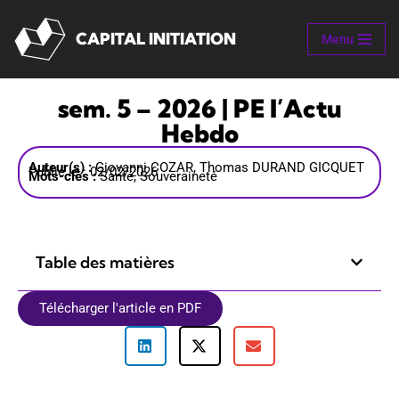
CAPITAL INITIATION
Menu
Aller
au
contenu
sem. 5 – 2026 | PE l’Actu
Hebdo
Auteur(s) :
Giovanni COZAR, Thomas DURAND GICQUET
Publié le : 02/02/2026
Mots-clés :
Santé, Souveraineté
Table des matières
Télécharger l'article en PDF