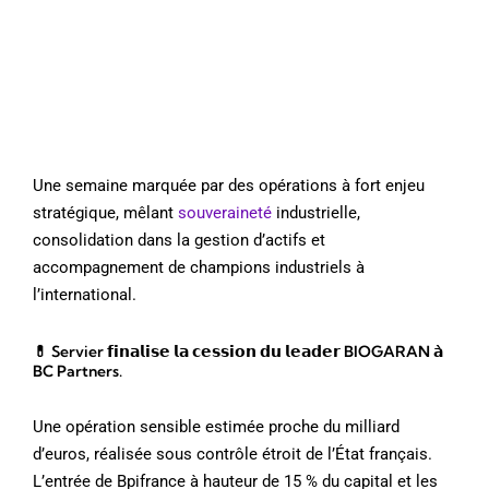
Une semaine marquée par des opérations à fort enjeu
stratégique, mêlant
souveraineté
industrielle,
consolidation dans la gestion d’actifs et
accompagnement de champions industriels à
l’international.
💊 Servier 𝗳𝗶𝗻𝗮𝗹𝗶𝘀𝗲 𝗹𝗮 𝗰𝗲𝘀𝘀𝗶𝗼𝗻 𝗱𝘂 𝗹𝗲𝗮𝗱𝗲𝗿 BIOGARAN 𝗮̀
BC Partners.
Une opération sensible estimée proche du milliard
d’euros, réalisée sous contrôle étroit de l’État français.
L’entrée de Bpifrance à hauteur de 15 % du capital et les