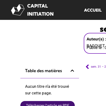
CAPITAL
ACCUEIL
Aller
INITIATION
au
s
contenu
Auteur(s) 
BAGOUET
Publié le 
sem. 31 – 2
Table des matières
Aucun titre n’a été trouvé
sur cette page.
Télécharger l'article en PDF