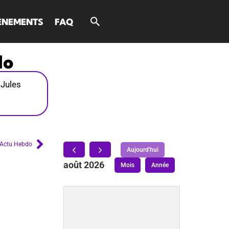
ÈNEMENTS
FAQ
do
Jules
l’Actu Hebdo
Aujourd'hui
août 2026
Mois
Année